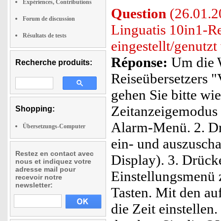
Expériences, Contributions
Question
(26.01.2
Forum de discussion
Linguatis 10in1-R
Résultats de tests
eingestellt/genutz
Réponse:
Um die W
Recherche produits:
Reiseübersetzers "
gehen Sie bitte wie
Zeitanzeigemodus d
Shopping:
Alarm-Menü. 2. Dr
Übersetzungs-Computer
ein- und auszusch
Restez en contact avec
Display). 3. Drück
nous et indiquez votre
adresse mail pour
Einstellungsmenü z
recevoir notre
newsletter:
Tasten. Mit den au
die Zeit einstellen.