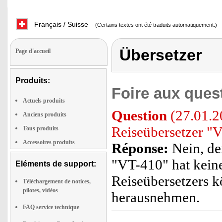
Français / Suisse
(Certains textes ont été traduits automatiquement.)
Übersetzer
Page d'accueil
Produits:
Foire aux ques
Actuels produits
Question
(27.01.20
Anciens produits
Reiseübersetzer "V
Tous produits
Accessoires produits
Réponse:
Nein, der
"VT-410" hat keine
Eléments de support:
Reiseübersetzers k
Téléchargement de notices,
pilotes, vidéos
herausnehmen.
FAQ service technique