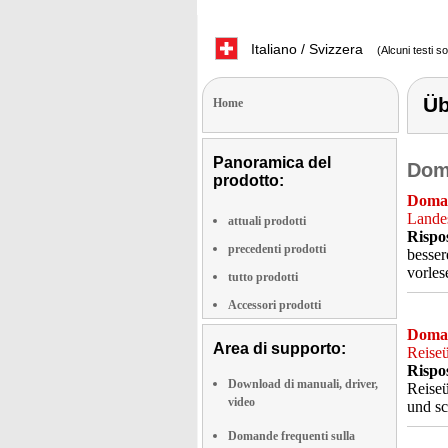
Italiano / Svizzera
(Alcuni testi s
Üb
Home
Panoramica del
Doma
prodotto:
Doma
Landes
attuali prodotti
Rispo
precedenti prodotti
besser
vorles
tutto prodotti
Accessori prodotti
Doma
Area di supporto:
Reiseü
Rispo
Download di manuali, driver,
Reiseü
video
und sc
Domande frequenti sulla