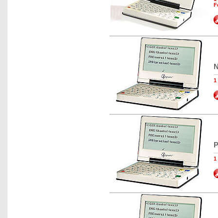
F
N
1
P
1