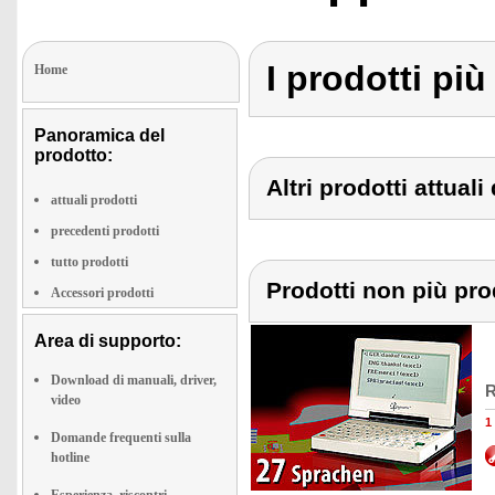
I prodotti più
Home
Panoramica del
prodotto:
Altri prodotti attuali
attuali prodotti
precedenti prodotti
tutto prodotti
Prodotti non più pro
Accessori prodotti
Area di supporto:
Download di manuali, driver,
R
video
1
Domande frequenti sulla
hotline