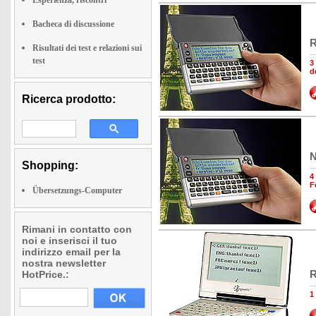
Esperienza, riscontri
Bacheca di discussione
R
Risultati dei test e relazioni sui
test
3
d
Ricerca prodotto:
N
Shopping:
4
F
Übersetzungs-Computer
Rimani in contatto con
noi e inserisci il tuo
indirizzo email per la
nostra newsletter
R
HotPrice.:
1